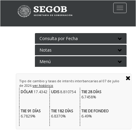
Toggle
naviga
Consulta por Fecha
Notas
Menú
Tipo de cambio y tasas de interés interbancarias al
07 de julio
de 2026
ver histórico
DÓLAR
17.4342
UDIS
8.810754
TIIE 28 DÍAS
6.7458%
TIIE 91 DÍAS
TIIE 182 DÍAS
TIIE DE FONDEO
6.7829%
6.8370%
6.49%