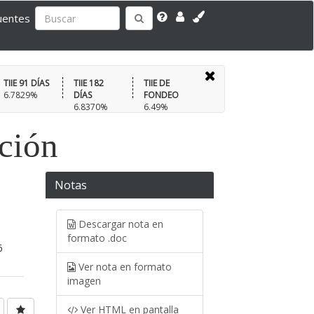
uentes
TIIE 91 DÍAS
TIIE 182
TIIE DE
6.7829%
DÍAS
FONDEO
6.8370%
6.49%
ación
Notas
Descargar nota en
formato .doc
6
Ver nota en formato
imagen
Ver HTML en pantalla