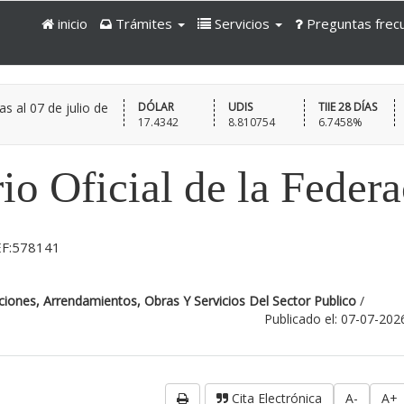
inicio
Trámites
Servicios
Preguntas frec
as al
07 de julio de
DÓLAR
UDIS
TIIE 28 DÍAS
17.4342
8.810754
6.7458%
io Oficial de la Feder
F:578141
iones, Arrendamientos, Obras Y Servicios Del Sector Publico
/
Publicado el: 07-07-202
Cita Electrónica
A-
A+