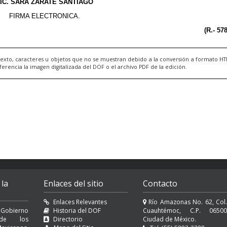
exto, caracteres u objetos que no se muestran debido a la conversión a formato H
ncia la imagen digitalizada del DOF o el archivo PDF de la edición.
 la
Enlaces del sitio
Contacto
Enlaces Relevantes
Río Amazonas No. 62, Col.
 Gobierno
Historia del DOF
Cuauhtémoc, C.P. 06500
l de los
Directorio
Ciudad de México.