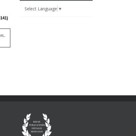
Select Language
▼
TML,