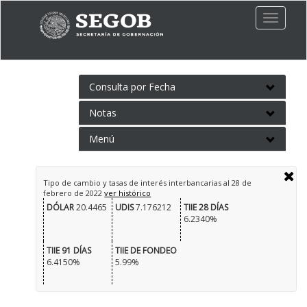
Toggle
naviga
Consulta por Fecha
Notas
Menú
Tipo de cambio y tasas de interés interbancarias al
28 de
febrero de 2022
ver histórico
DÓLAR
20.4465
UDIS
7.176212
TIIE 28 DÍAS
6.2340%
TIIE 91 DÍAS
TIIE DE FONDEO
6.4150%
5.99%