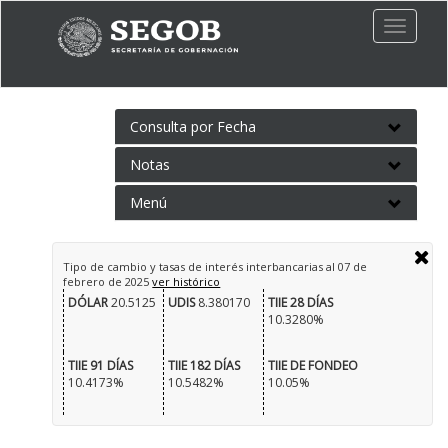
Toggle
naviga
Consulta por Fecha
Notas
Menú
Tipo de cambio y tasas de interés interbancarias al
07 de
febrero de 2025
ver histórico
DÓLAR
20.5125
UDIS
8.380170
TIIE 28 DÍAS
10.3280%
TIIE 91 DÍAS
TIIE 182 DÍAS
TIIE DE FONDEO
10.4173%
10.5482%
10.05%