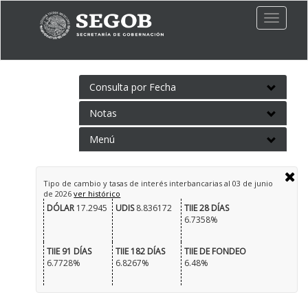
Toggle
naviga
Consulta por Fecha
Notas
Menú
Tipo de cambio y tasas de interés interbancarias al
03 de junio
de 2026
ver histórico
DÓLAR
17.2945
UDIS
8.836172
TIIE 28 DÍAS
6.7358%
TIIE 91 DÍAS
TIIE 182 DÍAS
TIIE DE FONDEO
6.7728%
6.8267%
6.48%