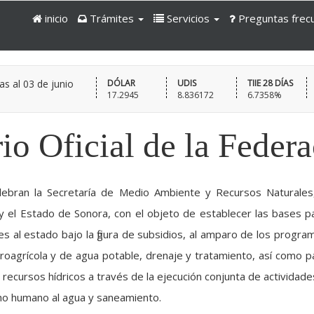
inicio
Trámites
Servicios
Preguntas frec
as al
03 de junio
DÓLAR
UDIS
TIIE 28 DÍAS
17.2945
8.836172
6.7358%
io Oficial de la Feder
ebran la Secretaría de Medio Ambiente y Recursos Naturales
 y el Estado de Sonora, con el objeto de establecer las bases p
s al estado bajo la figura de subsidios, al amparo de los progra
idroagrícola y de agua potable, drenaje y tratamiento, así como p
 recursos hídricos a través de la ejecución conjunta de actividade
ho humano al agua y saneamiento.