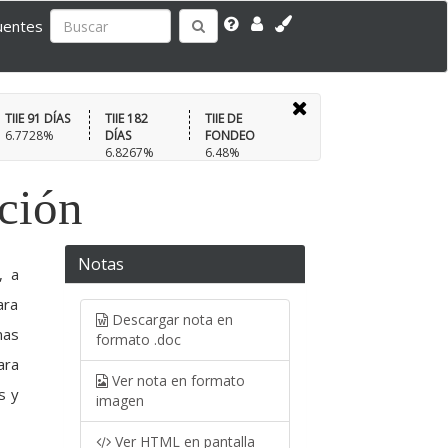
uentes
TIIE 91 DÍAS
TIIE 182
TIIE DE
6.7728%
DÍAS
FONDEO
6.8267%
6.48%
ación
Notas
, a
ara
Descargar nota en
mas
formato .doc
ara
Ver nota en formato
s y
imagen
Ver HTML en pantalla