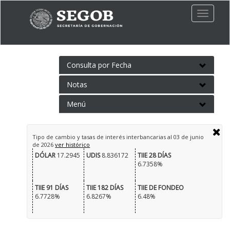
Toggle
naviga
Consulta por Fecha
Notas
Menú
Tipo de cambio y tasas de interés interbancarias al
03 de junio
de 2026
ver histórico
DÓLAR
17.2945
UDIS
8.836172
TIIE 28 DÍAS
6.7358%
TIIE 91 DÍAS
TIIE 182 DÍAS
TIIE DE FONDEO
6.7728%
6.8267%
6.48%