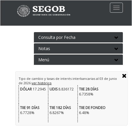
Toggle
naviga
Consulta por Fecha
Notas
Menú
Tipo de cambio y tasas de interés interbancarias al
03 de junio
de 2026
ver histórico
DÓLAR
17.2945
UDIS
8.836172
TIIE 28 DÍAS
6.7358%
TIIE 91 DÍAS
TIIE 182 DÍAS
TIIE DE FONDEO
6.7728%
6.8267%
6.48%