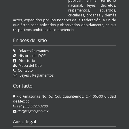
publicar, en el territorio
nacional, leyes, decretos,
reglamentos, acuerdos,
circulares, órdenes y demás
actos, expedidos por los Poderes de la Federación, a fin de
que éstos sean aplicados y observados debidamente, en sus
respectivos ámbitos de competencia.
Enlaces del sitio
Enlaces Relevantes
Historia del DOF
Directorio
Mapa del Sitio
Contacto
Leyes y Reglamentos
Contacto
Río Amazonas No. 62, Col. Cuauhtémoc, C.P. 06500 Ciudad
de México.
Tel. (55) 5093-3200
dof@segob.gob.mx
Aviso legal