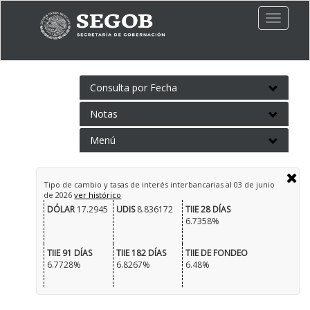
Toggle
naviga
Consulta por Fecha
Notas
Menú
Tipo de cambio y tasas de interés interbancarias al
03 de junio
de 2026
ver histórico
DÓLAR
17.2945
UDIS
8.836172
TIIE 28 DÍAS
6.7358%
TIIE 91 DÍAS
TIIE 182 DÍAS
TIIE DE FONDEO
6.7728%
6.8267%
6.48%