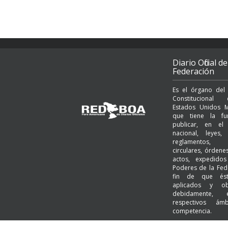
Diario Oficial de
Federación
Es el órgano del
Constituciona
Estados Unidos M
que tiene la fu
publicar, en el t
nacional, leyes, 
reglamentos, a
circulares, órden
actos, expedido
Poderes de la Fed
fin de que és
aplicados y ob
debidamente,
respectivos ám
competencia.