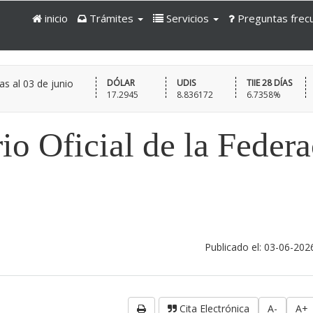
inicio
Trámites
Servicios
Preguntas frec
as al
03 de junio
DÓLAR
UDIS
TIIE 28 DÍAS
17.2945
8.836172
6.7358%
io Oficial de la Feder
Publicado el: 03-06-202
Cita Electrónica
A-
A+