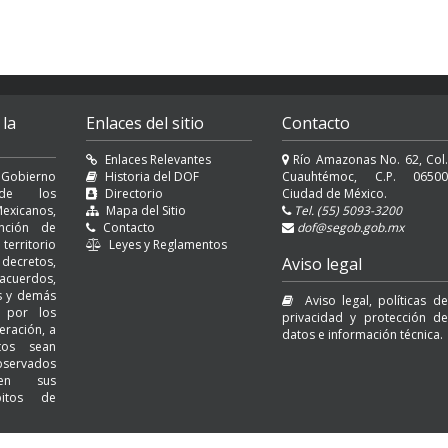
 la
Enlaces del sitio
Contacto
Enlaces Relevantes
Río Amazonas No. 62, Col.
 Gobierno
Historia del DOF
Cuauhtémoc, C.P. 06500
l de los
Directorio
Ciudad de México.
exicanos,
Mapa del Sitio
Tel. (55) 5093-3200
nción de
Contacto
dof@segob.gob.mx
erritorio
Leyes y Reglamentos
decretos,
Aviso legal
cuerdos,
es y demás
Aviso legal, políticas de
s por los
privacidad y protección de
eración, a
datos e información técnica.
tos sean
servados
 en sus
bitos de