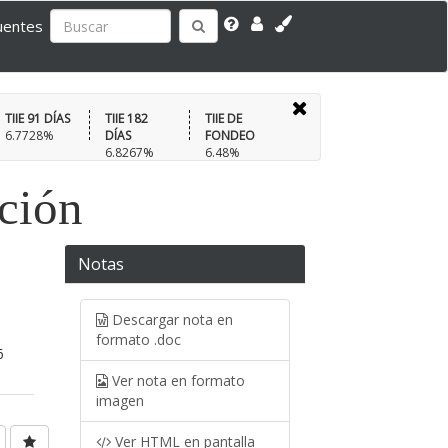
uentes
TIIE 91 DÍAS
TIIE 182
TIIE DE
6.7728%
DÍAS
FONDEO
6.8267%
6.48%
ación
Notas
Descargar nota en
formato .doc
6
Ver nota en formato
imagen
Ver HTML en pantalla