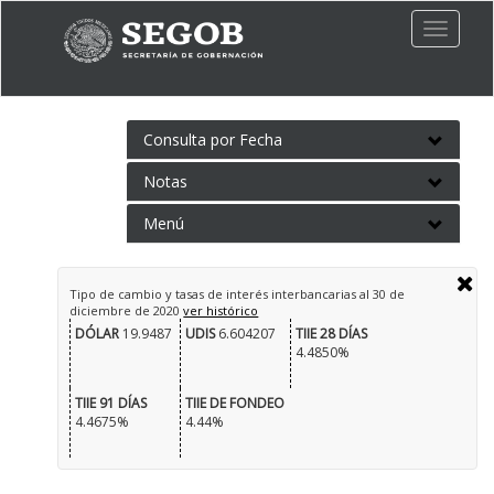
Toggle
naviga
Consulta por Fecha
Notas
Menú
Tipo de cambio y tasas de interés interbancarias al
30 de
diciembre de 2020
ver histórico
DÓLAR
19.9487
UDIS
6.604207
TIIE 28 DÍAS
4.4850%
TIIE 91 DÍAS
TIIE DE FONDEO
4.4675%
4.44%