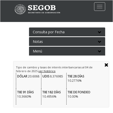
Toggle
naviga
Consulta por Fecha
Notas
Menú
Tipo de cambio y tasas de interés interbancarias al
04 de
febrero de 2025
ver histórico
DÓLAR
20.6068
UDIS
8.376985
TIIE 28 DÍAS
10.2776%
TIIE 91 DÍAS
TIIE 182 DÍAS
TIIE DE FONDEO
10.3660%
10.4956%
10.00%