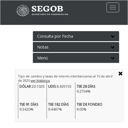
Toggle
naviga
Consulta por Fecha
Notas
Menú
Tipo de cambio y tasas de interés interbancarias al
15 de abril
de 2025
ver histórico
DÓLAR
20.1025
UDIS
8.435155
TIIE 28 DÍAS
9.2704%
TIIE 91 DÍAS
TIIE 182 DÍAS
TIIE DE FONDEO
9.3420%
9.4467%
9.00%