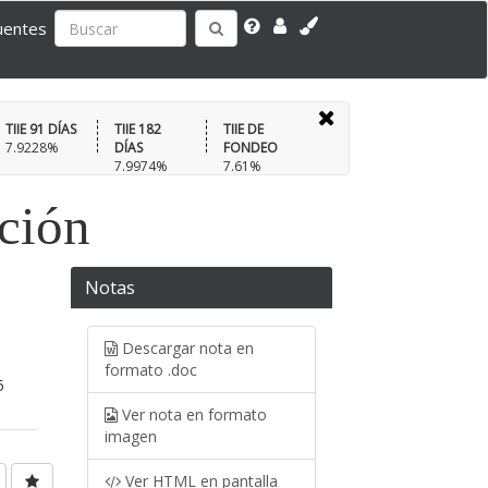
uentes
TIIE 91 DÍAS
TIIE 182
TIIE DE
7.9228%
DÍAS
FONDEO
7.9974%
7.61%
ación
Notas
Descargar nota en
formato .doc
5
Ver nota en formato
imagen
Ver HTML en pantalla