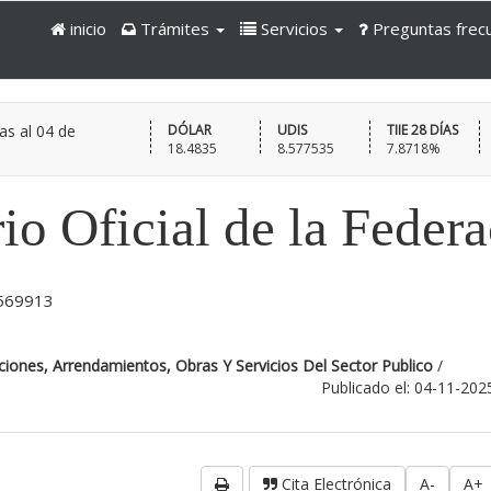
inicio
Trámites
Servicios
Preguntas frec
as al
04 de
DÓLAR
UDIS
TIIE 28 DÍAS
18.4835
8.577535
7.8718%
io Oficial de la Feder
:569913
iones, Arrendamientos, Obras Y Servicios Del Sector Publico
/
Publicado el: 04-11-202
Cita Electrónica
A-
A+