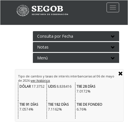
Toggle
naviga
Consulta por Fecha
Notas
Menú
Tipo de cambio y tasas de interés interbancarias al
06 de mayo
de 2026
ver histórico
DÓLAR
17.3752
UDIS
8.838416
TIIE 28 DÍAS
7.0172%
TIIE 91 DÍAS
TIIE 182 DÍAS
TIIE DE FONDEO
7.0574%
7.1162%
6.76%