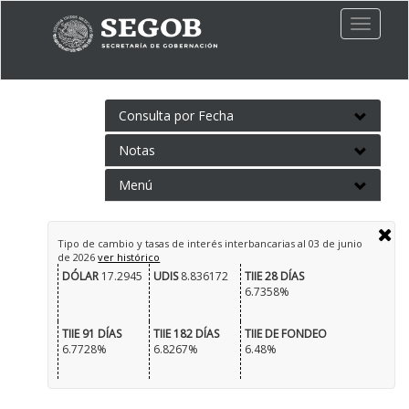
Toggle
naviga
Consulta por Fecha
Notas
Menú
Tipo de cambio y tasas de interés interbancarias al
03 de junio
de 2026
ver histórico
DÓLAR
17.2945
UDIS
8.836172
TIIE 28 DÍAS
6.7358%
TIIE 91 DÍAS
TIIE 182 DÍAS
TIIE DE FONDEO
6.7728%
6.8267%
6.48%