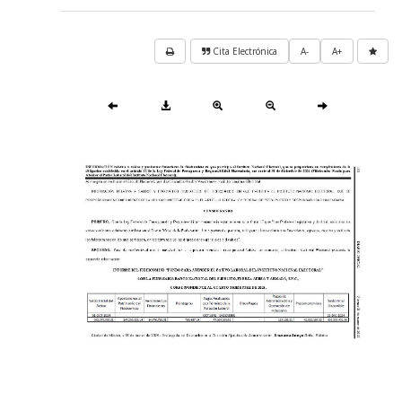
Cita Electrónica
A-
A+